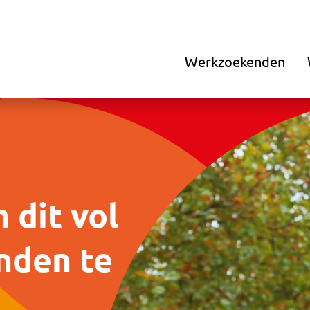
Werkzoekenden
 dit vol
nden te