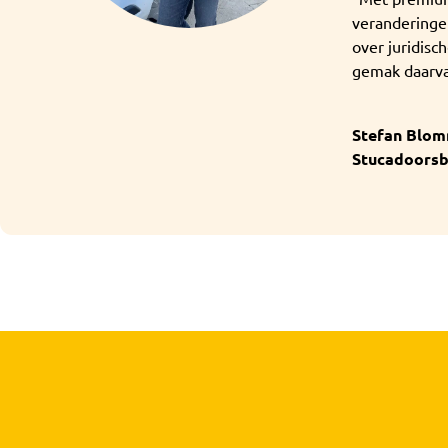
veranderinge
over juridisc
gemak daarvan
Stefan Blom
Stucadoorsb