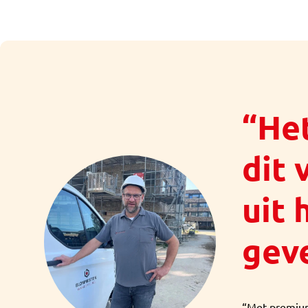
“Het
dit 
uit 
gev
“Met premium