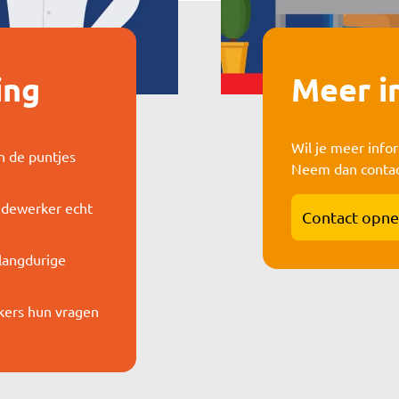
ing
Meer i
Wil je meer info
n de puntjes
Neem dan contac
medewerker echt
Contact opn
 langdurige
kers hun vragen