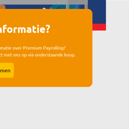
nformatie?
rmatie over Premium Payrolling?
t met ons op via onderstaande knop.
emen