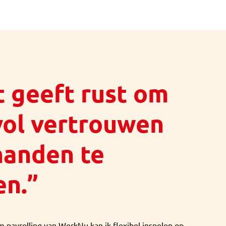
 geeft rust om
vol vertrouwen
handen te
en.”
 payrolling van WerkNu kan ik flexibel inspelen op