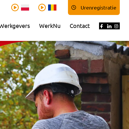
Urenregistratie
Werkgevers
WerkNu
Contact