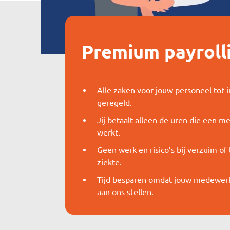
Premium payroll
Alle zaken voor jouw personeel tot i
geregeld.
Jij betaalt alleen de uren die een 
werkt.
Geen werk en risico’s bij verzuim of
ziekte.
Tijd besparen omdat jouw medewer
aan ons stellen.