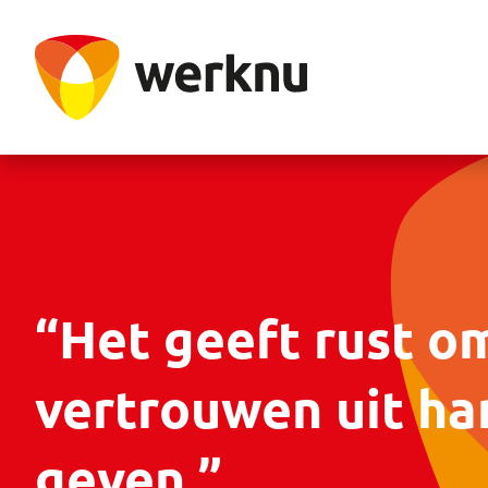
“Het geeft rust om
vertrouwen uit ha
geven.”