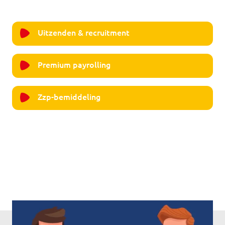
Uitzenden & recruitment
Premium payrolling
Zzp-bemiddeling