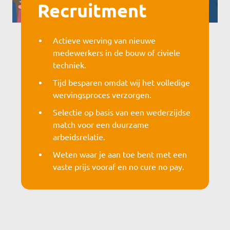
Recruitment
Actieve werving van nieuwe
medewerkers in de bouw of civiele
techniek.
Tijd besparen omdat wij het volledige
wervingsproces verzorgen.
Selectie op basis van een wederzijdse
match voor een duurzame
arbeidsrelatie.
Weten waar je aan toe bent met een
vaste prijs vooraf en no cure no pay.