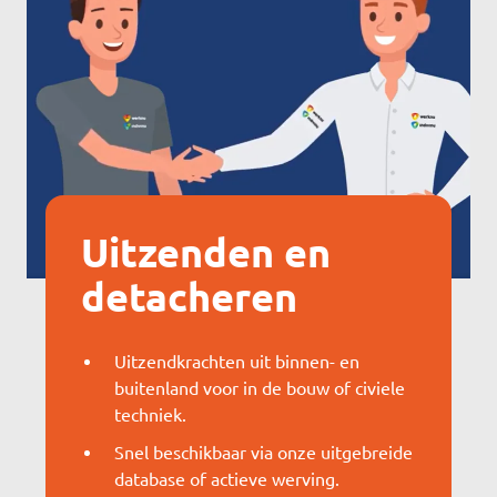
Uitzenden en
detacheren
Uitzendkrachten uit binnen- en
buitenland voor in de bouw of civiele
techniek.
Snel beschikbaar via onze uitgebreide
database of actieve werving.